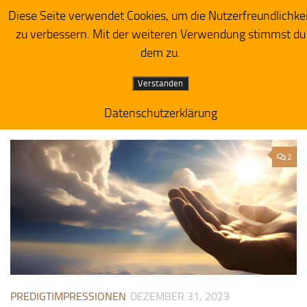
Diese Seite verwendet Cookies, um die Nutzerfreundlichke
Herzensacker
Zum Inhalt springen
zu verbessern. Mit der weiteren Verwendung stimmst du
dem zu.
Verstanden
Datenschutzerklärung
MONATSARCHIV:
DEZEMBER 2023
2
PREDIGTIMPRESSIONEN
DEZEMBER 31, 2023