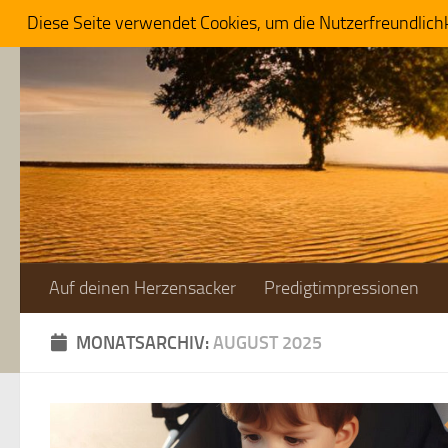
Diese Seite verwendet Cookies, um die Nutzerfreundlich
Zum Inhalt springen
Auf deinen Herzensacker
Predigtimpressionen
MONATSARCHIV:
AUGUST 2025