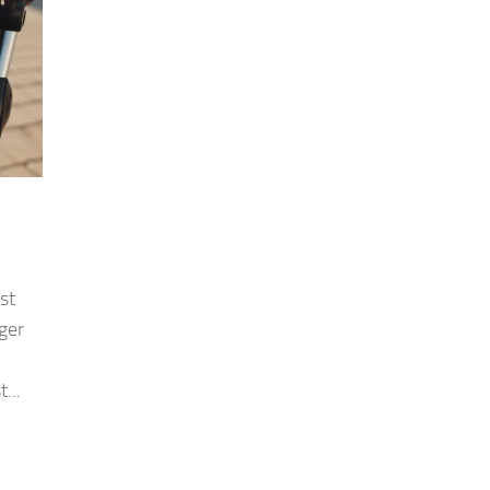
st
ger
...