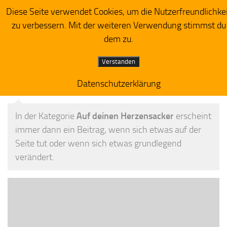
Diese Seite verwendet Cookies, um die Nutzerfreundlichke
Herzensacker
Zum Inhalt springen
zu verbessern. Mit der weiteren Verwendung stimmst du
dem zu.
Verstanden
Datenschutzerklärung
KATEGORIE:
AUF DEINEN HERZENSACKER
In der Kategorie
Auf deinen Herzensacker
erscheint
immer dann ein Beitrag, wenn sich etwas auf der
Seite
tut oder wenn sich etwas grundlegend
verändert.