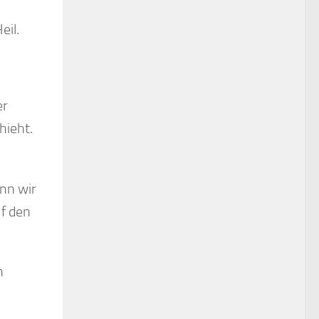
eil.
er
hieht.
enn wir
uf den
n