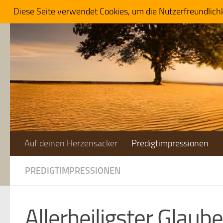
Diese Seite verwendet Cookies, um die Nutzerfreundlich
Zum Inhalt springen
Auf deinen Herzensacker
Predigtimpressionen
PREDIGTIMPRESSIONEN
Allerheiligster Glaub