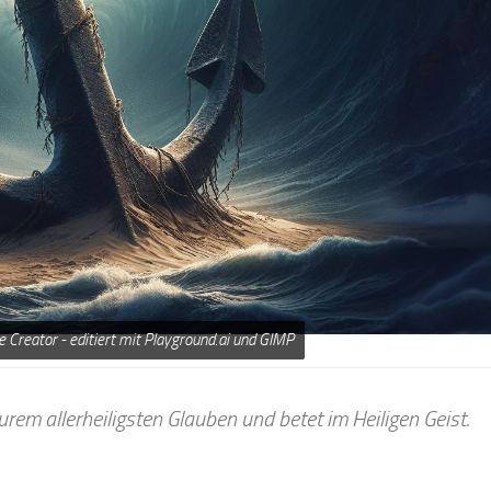
e Creator - editiert mit Playground.ai und GIMP
urem allerheiligsten Glauben und betet im Heiligen Geist.