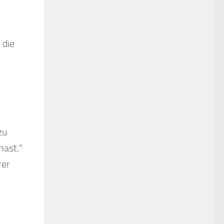
 die
zu
hast.“
rer