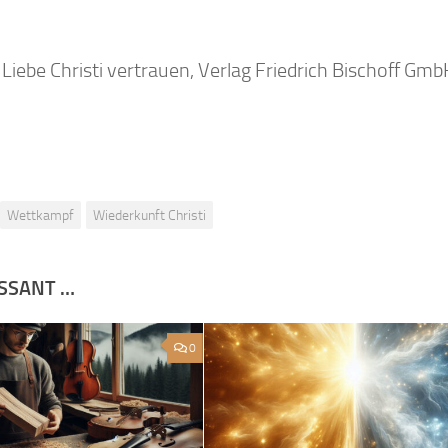
iebe Christi vertrauen, Verlag Friedrich Bischoff Gm
Wettkampf
Wiederkunft Christi
ESSANT …
0