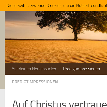
Diese Seite verwendet Cookies, um die Nutzerfreundlich
Zum Inhalt springen
Auf deinen Herzensacker
Predigtimpressionen
PREDIGTIMPRESSIONEN
Auf Christus vertrau