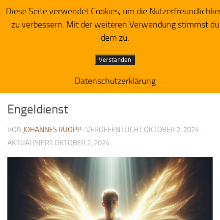
Diese Seite verwendet Cookies, um die Nutzerfreundlichke
Herzensacker
Zum Inhalt springen
zu verbessern. Mit der weiteren Verwendung stimmst du
dem zu.
Verstanden
Datenschutzerklärung
PREDIGTIMPRESSIONEN
1
Engeldienst
VON
JOHANNES RUOPP
· VERÖFFENTLICHT
OKTOBER 2, 2024
·
AKTUALISIERT
OKTOBER 2, 2024