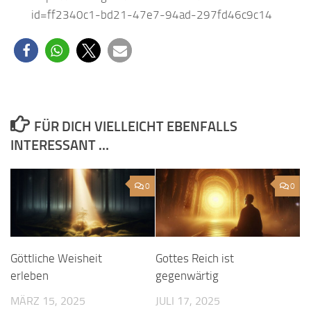
id=ff2340c1-bd21-47e7-94ad-297fd46c9c14
FÜR DICH VIELLEICHT EBENFALLS
INTERESSANT …
0
0
Göttliche Weisheit
Gottes Reich ist
erleben
gegenwärtig
MÄRZ 15, 2025
JULI 17, 2025