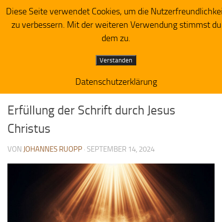
Diese Seite verwendet Cookies, um die Nutzerfreundlichke
Herzensacker
Zum Inhalt springen
zu verbessern. Mit der weiteren Verwendung stimmst du
dem zu.
Verstanden
Datenschutzerklärung
PREDIGTIMPRESSIONEN
0
Erfüllung der Schrift durch Jesus
Christus
VON
JOHANNES RUOPP
·
SEPTEMBER 14, 2024