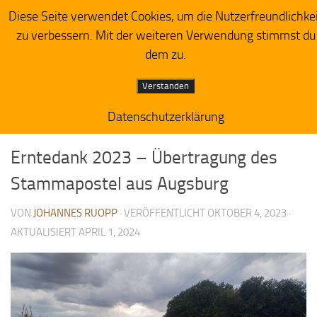
Diese Seite verwendet Cookies, um die Nutzerfreundlichke
Herzensacker
Zum Inhalt springen
zu verbessern. Mit der weiteren Verwendung stimmst du
dem zu.
Verstanden
Datenschutzerklärung
PREDIGTIMPRESSIONEN
3
Erntedank 2023 – Übertragung des
Stammapostel aus Augsburg
VON
JOHANNES RUOPP
· VERÖFFENTLICHT
OKTOBER 4, 2023
·
AKTUALISIERT
APRIL 1, 2024