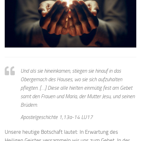
Und als sie hineinkamen, stiegen sie hinauf in das
Obergemach des Hauses, wo sie sich aufzuhalten
pflegten. […] Diese alle hielten einmütig fest am Gebet
samt den Frauen und Maria, der Mutter Jesu, und seinen
Brüdern.
Apostelgeschichte 1,13a-14 LU17
Unsere heutige Botschaft lautet: In Erwartung des
Heiligen Geistes versammeln wir uns zum Gebet. In der