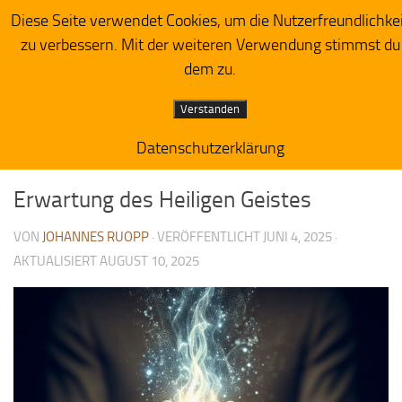
Diese Seite verwendet Cookies, um die Nutzerfreundlichke
Herzensacker
Zum Inhalt springen
zu verbessern. Mit der weiteren Verwendung stimmst du
dem zu.
Verstanden
Datenschutzerklärung
PREDIGTIMPRESSIONEN
0
Erwartung des Heiligen Geistes
VON
JOHANNES RUOPP
· VERÖFFENTLICHT
JUNI 4, 2025
·
AKTUALISIERT
AUGUST 10, 2025