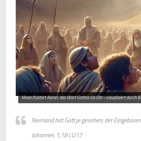
Mose flüstert Aaron, das Wort Gottes ins Ohr - visualisiert durch 
Niemand hat Gott je gesehen; der Eingeborene,
Johannes 1,18 LU17