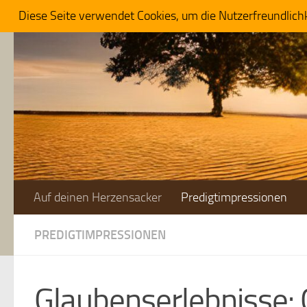
Diese Seite verwendet Cookies, um die Nutzerfreundlich
Zum Inhalt springen
Auf deinen Herzensacker
Predigtimpressionen
PREDIGTIMPRESSIONEN
Glaubenserlebnisse: 