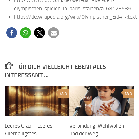
https://www.dw.com/de/wer-darf-bei-den-
olympischen-spielen-in-paris-starten/a-68128589
https://de.wikipedia.org/wiki/Olympischer_Eid#:~
FÜR DICH VIELLEICHT EBENFALLS
INTERESSANT …
0
0
Leeres Grab – Leeres
Verbindung, Wohlwollen
Allerheiligstes
und der Weg