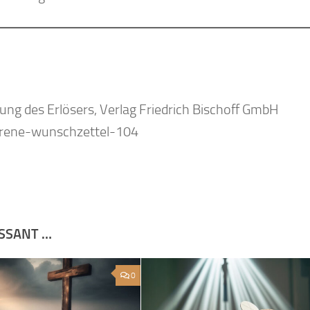
ng des Erlösers, Verlag Friedrich Bischoff GmbH
lorene-wunschzettel-104
ESSANT …
0