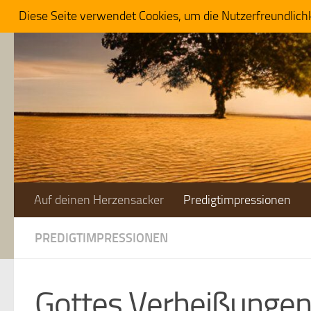
Diese Seite verwendet Cookies, um die Nutzerfreundlich
Zum Inhalt springen
Auf deinen Herzensacker
Predigtimpressionen
PREDIGTIMPRESSIONEN
Gottes Verheißungen: