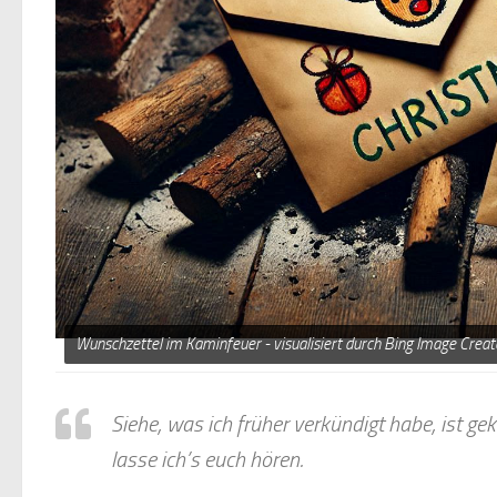
Wunschzettel im Kaminfeuer - visualisiert durch Bing Image Creato
Siehe, was ich früher verkündigt habe, ist g
lasse ich’s euch hören.