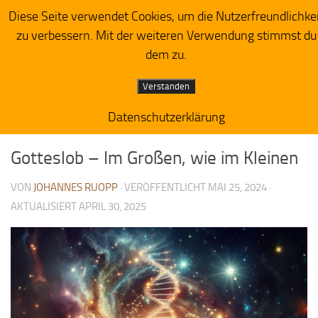
Diese Seite verwendet Cookies, um die Nutzerfreundlichke
Herzensacker
Zum Inhalt springen
zu verbessern. Mit der weiteren Verwendung stimmst du
dem zu.
Verstanden
Datenschutzerklärung
PREDIGTIMPRESSIONEN
2
Gotteslob – Im Großen, wie im Kleinen
VON
JOHANNES RUOPP
· VERÖFFENTLICHT
MAI 25, 2024
·
AKTUALISIERT
APRIL 30, 2025