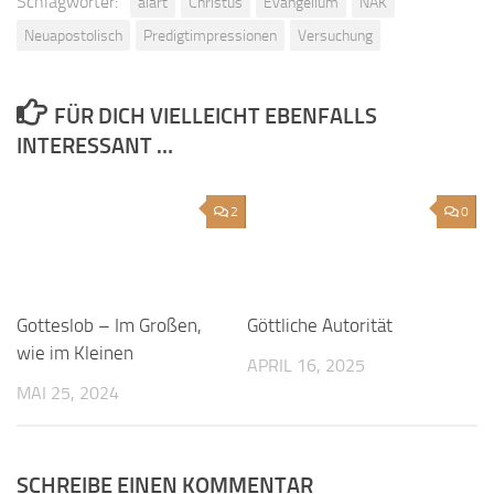
Schlagwörter:
aiart
Christus
Evangelium
NAK
Neuapostolisch
Predigtimpressionen
Versuchung
FÜR DICH VIELLEICHT EBENFALLS
INTERESSANT …
2
0
Gotteslob – Im Großen,
Göttliche Autorität
wie im Kleinen
APRIL 16, 2025
MAI 25, 2024
SCHREIBE EINEN KOMMENTAR