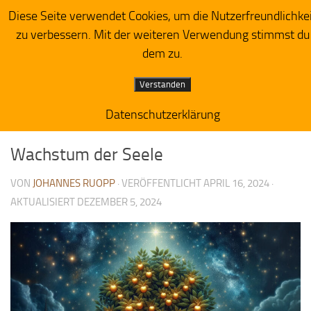
Diese Seite verwendet Cookies, um die Nutzerfreundlichke
Herzensacker
Zum Inhalt springen
zu verbessern. Mit der weiteren Verwendung stimmst du
dem zu.
Verstanden
Datenschutzerklärung
PREDIGTIMPRESSIONEN
1
Wachstum der Seele
VON
JOHANNES RUOPP
· VERÖFFENTLICHT
APRIL 16, 2024
·
AKTUALISIERT
DEZEMBER 5, 2024