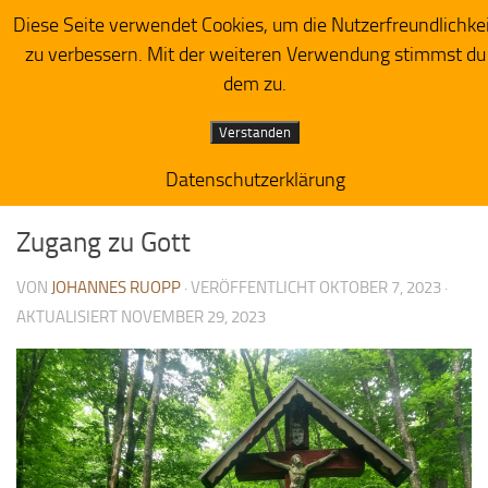
Diese Seite verwendet Cookies, um die Nutzerfreundlichke
Herzensacker
Zum Inhalt springen
zu verbessern. Mit der weiteren Verwendung stimmst du
dem zu.
Verstanden
Datenschutzerklärung
PREDIGTIMPRESSIONEN
1
Zugang zu Gott
VON
JOHANNES RUOPP
· VERÖFFENTLICHT
OKTOBER 7, 2023
·
AKTUALISIERT
NOVEMBER 29, 2023