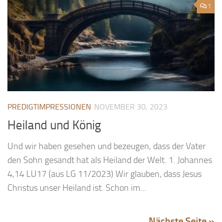
1
PREDIGTIMPRESSIONEN
NOVEMBER 30, 2023
Heiland und König
Und wir haben gesehen und bezeugen, dass der Vater
den Sohn gesandt hat als Heiland der Welt. 1. Johannes
4,14 LU17 (aus LG 11/2023) Wir glauben, dass Jesus
Christus unser Heiland ist. Schon im...
Nächste Seite »